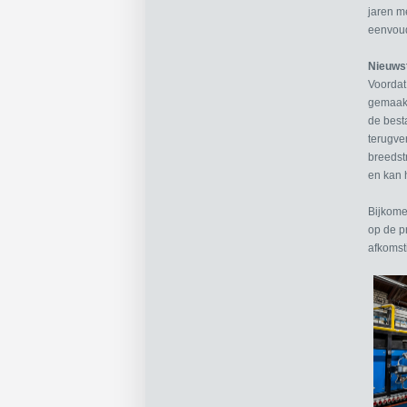
jaren m
eenvoud
Nieuwst
Voordat
gemaakt.
de besta
terugve
breedst
en kan h
Bijkome
op de p
afkomst