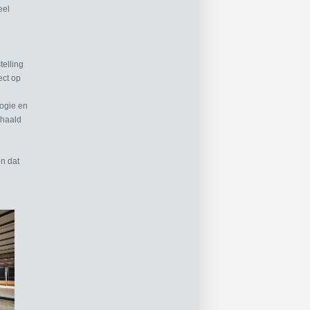
eel
telling
ect op
logie en
ehaald
en dat