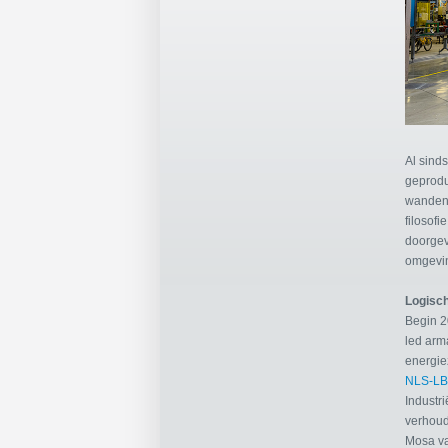
Al sind
geprodu
wanden,
filosof
doorgev
omgevi
Logisc
Begin 2
led arm
energiez
NLS-LB 
Industri
verhoud
Mosa va