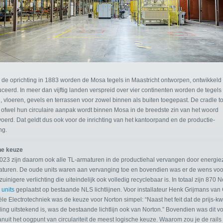
s de oprichting in 1883 worden de Mosa tegels in Maastricht ontworpen, ontwikkeld
ceerd. In meer dan vijftig landen verspreid over vier continenten worden de tegels
 vloeren, gevels en terrassen voor zowel binnen als buiten toegepast. De cradle to
ie ofwel hun circulaire aanpak wordt binnen Mosa in de breedste zin van het woord
oerd. Dat geldt dus ook voor de inrichting van het kantoorpand en de productie-
ng.
he keuze
023 zijn daarom ook alle TL-armaturen in de productiehal vervangen door energie
aturen. De oude units waren aan vervanging toe en bovendien was er de wens voo
uinigere verlichting die uiteindelijk ook volledig recyclebaar is. In totaal zijn 870 
units
geplaatst op bestaande NLS lichtlijnen. Voor installateur Henk Grijmans van
ële Electrotechniek was de keuze voor Norton simpel: “Naast het feit dat de prijs-kwa
ing uitstekend is, was de bestaande lichtlijn ook van Norton.” Bovendien was dit v
nuit het oogpunt van circulariteit de meest logische keuze. Waarom zou je de rails