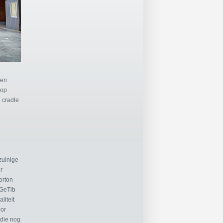
 en
 op
 cradle
zuinige
r
Norton
 GeTib
liteit
oor
 die nog