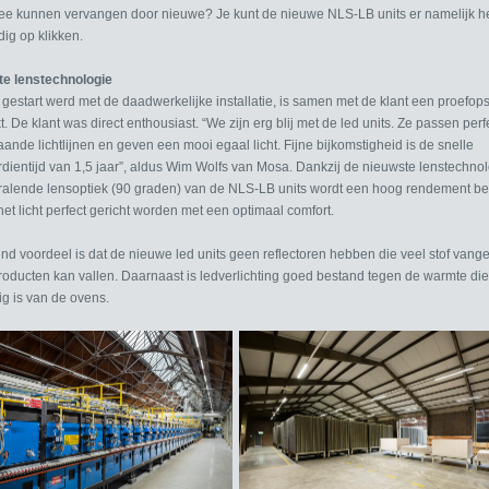
ee kunnen vervangen door nieuwe? Je kunt de nieuwe NLS-LB units er namelijk h
ig op klikken.
e lenstechnologie
 gestart werd met de daadwerkelijke installatie, is samen met de klant een proefops
 De klant was direct enthousiast. “We zijn erg blij met de led units. Ze passen perf
ande lichtlijnen en geven een mooi egaal licht. Fijne bijkomstigheid is de snelle
rdientijd van 1,5 jaar”, aldus Wim Wolfs van Mosa. Dankzij de nieuwste lenstechno
ralende lensoptiek (90 graden) van de NLS-LB units wordt een hoog rendement b
et licht perfect gericht worden met een optimaal comfort.
nd voordeel is dat de nieuwe led units geen reflectoren hebben die veel stof vang
roducten kan vallen. Daarnaast is ledverlichting goed bestand tegen de warmte die
ig is van de ovens.