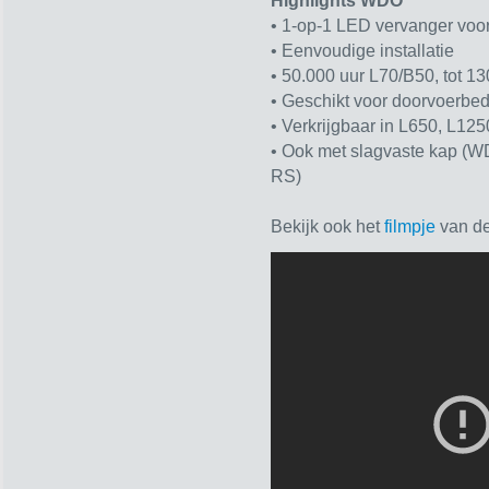
Highlights WDO
•
1-op-1 LED vervanger voo
•
Eenvoudige installatie
•
50.000 uur L70/B50, tot 1
•
Geschikt voor doorvoerbe
•
Verkrijgbaar in L650, L12
•
Ook met slagvaste kap (W
RS)
Bekijk ook het
filmpje
van de